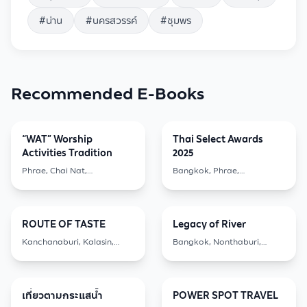
#
น่าน
#
นครสวรรค์
#
ชุมพร
Recommended E-Books
2565
2568
“WAT” Worship
Thai Select Awards
Activities Tradition
2025
Phrae, Chai Nat,
Bangkok, Phrae,
Chaiyaphum, Chiang Rai,
Kanchanaburi, Kalasin,
Nakhon Phanom, Nan, Buri
Khon Kaen, Chai Nat,
Ram, Prachin Buri, Phang-
Chaiyaphum, Chiang Rai,
nga, Phichit, Phetchaburi,
Chiang Mai, Tak, Nakhon
2566
2565
ROUTE OF TASTE
Legacy of River
Rayong, Songkhla,
Nayok, Nakhon Pathom,
Saraburi, Surat Thani
Nakhon Ratchasima,
Kanchanaburi, Kalasin,
Bangkok, Nonthaburi,
Nakhon Sawan,
Chanthaburi, Chon Buri,
Pathum Thani, Phra Nakhon
Nonthaburi, Nan, Buri Ram,
Chiang Rai, Chiang Mai,
Si Ayutthaya
Pathum Thani, Prachuap
Trang, Nakhon Pathom,
Khiri Khan, Phra Nakhon Si
Nakhon Ratchasima, Nan,
2565
Ayutthaya, Phichit,
2565
เที่ยวตามกระแสน้ำ
POWER SPOT TRAVEL
Phetchaburi, Phuket,
Phitsanulok, Phetchaburi,