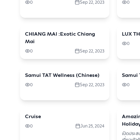
0
Sep 22, 2023
0
CHIANG MAI :Exotic Chiang
travel
LUX T
travel
Mai
0
0
Sep 22, 2023
Samui TAT Wellness (Chinese)
travel
Samui 
travel
0
Sep 22, 2023
0
Cruise
travel
Amazin
travel
Holiday
0
Jun 25, 2024
เปิดประส
เที่ยวเข