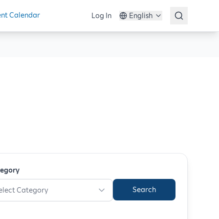
nt Calendar
Log In
English
egory
Search
elect Category