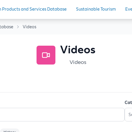
m Products and Services Database
Sustainable Tourism
Eve
atabase
Videos
Videos
Videos
Cat
S