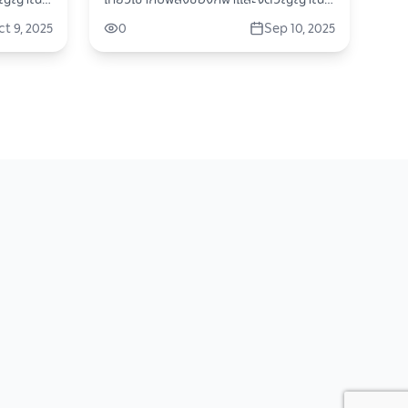
ของการผจญภัย ประเทศไทยไม่ได้มีดีแค่
t 9, 2025
0
Sep 10, 2025
วัฒนธรรม
ธรรมชาติสวย อาหารอร่อย หรือวัฒนธรรม
ดหมาย
ที่หลากหลายเท่านั้น แต่ยังเป็นจุดหมาย
นชอบความ
ปลายทางสำหรับสายแอคทีฟที่ชื่นชอบความ
กีฬา
ท้าทายและการเคลื่อนไหว ไม่ว่าจะเป็น • กีฬา
• กีฬาปั่น
มวยไทย • กีฬากอล์ฟ • กีฬาทางน้ำ • กีฬาปั่น
จักรยาน • กีฬา Adventure นี่คือการเดิน
เติมพลัง
ทางที่มากกว่าการเที่ยว แต่คือการเติมพลัง
และเชื่อม
ชีวิต ผ่านกิจกรรมที่สนุก ตื่นเต้น และเชื่อม
โยงกับวิถีท้องถิ่นอย่างแท้จริง ไม่ว่าคุณจะ
อยากออก
เป็นนักกีฬา นักผจญภัย หรือแค่อยากออก
ินทางทั่ว
ไปใช้ชีวิตให้เต็มที่… “กีฬากับการเดินทางทั่ว
มันส์ มี
ไทย” จะพาคุณเปิดมุมมองใหม่ ที่ทั้งมันส์ มี
พลัง และน่าจดจำไม่รู้ลืม!