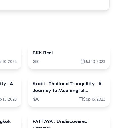
BKK Reel
travel
l 10, 2023
0
Jul 10, 2023
ity : A
Krabi : Thailand Tranquility : A
travel
Journey To Meaningful
Wellness (China)
p 15, 2023
0
Sep 15, 2023
ngkok
PATTAYA : Undiscovered
travel