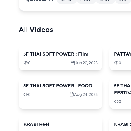
Tourism
Culture
Nature
Food
All Videos
5F THAI SOFT POWER : Film
travel
PATTAY
travel
0
Jun 20, 2023
0
5F THAI SOFT POWER : FOOD
travel
5F THA
travel
FESTIV
0
Aug 24, 2023
0
KRABI Reel
travel
KRABI 
travel