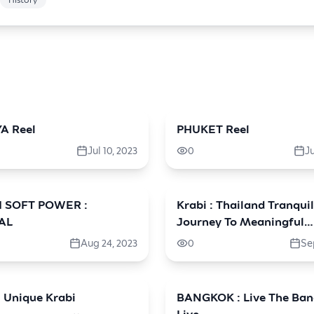
History
A Reel
PHUKET Reel
travel
Jul 10, 2023
0
Ju
I SOFT POWER :
Krabi : Thailand Tranquil
travel
AL
Journey To Meaningful
Wellness (Arabic)
Aug 24, 2023
0
Se
: Unique Krabi
BANGKOK : Live The Ba
travel